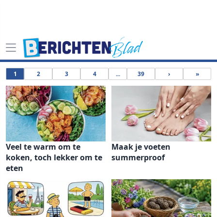
1
2
3
4
...
39
›
»
Veel te warm om te
Maak je voeten
koken, toch lekker om te
summerproof
eten