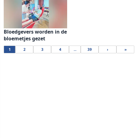
Bloedgevers worden in de
bloemetjes gezet
1
2
3
4
...
39
›
»