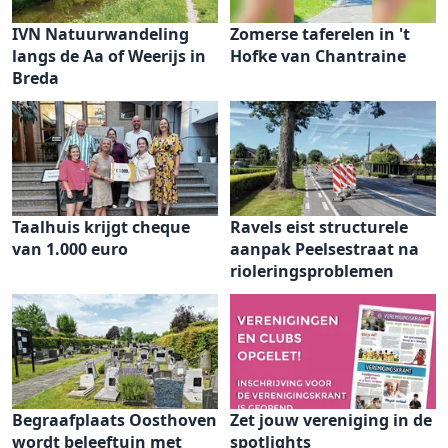
IVN Natuurwandeling
Zomerse taferelen in 't
langs de Aa of Weerijs in
Hofke van Chantraine
Breda
Taalhuis krijgt cheque
Ravels eist structurele
van 1.000 euro
aanpak Peelsestraat na
rioleringsproblemen
Begraafplaats Oosthoven
Zet jouw vereniging in de
wordt beleeftuin met
spotlights