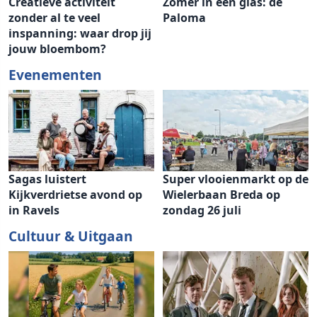
Creatieve activiteit
Zomer in een glas: de
zonder al te veel
Paloma
inspanning: waar drop jij
jouw bloembom?
Evenementen
Sagas luistert
Super vlooienmarkt op de
Kijkverdrietse avond op
Wielerbaan Breda op
in Ravels
zondag 26 juli
Cultuur & Uitgaan