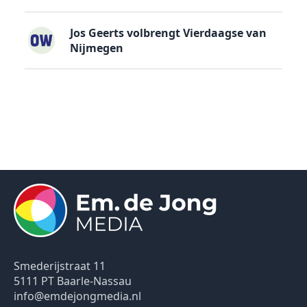
Jos Geerts volbrengt Vierdaagse van
Nijmegen
Smederijstraat 11
5111 PT Baarle-Nassau
info@emdejongmedia.nl