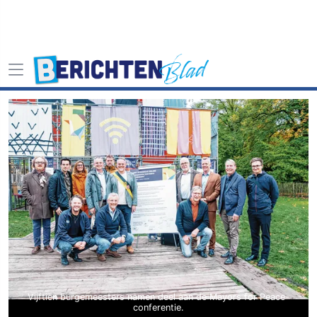
Vijftien burgemeesters namen deel aan de Mayors for Peace-
conferentie.