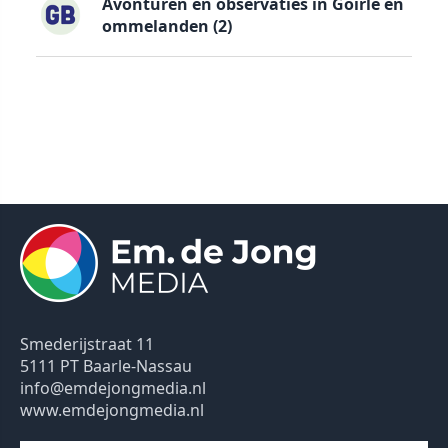
Avonturen en observaties in Goirle en
ommelanden (2)
Smederijstraat 11
5111 PT Baarle-Nassau
info@emdejongmedia.nl
www.emdejongmedia.nl