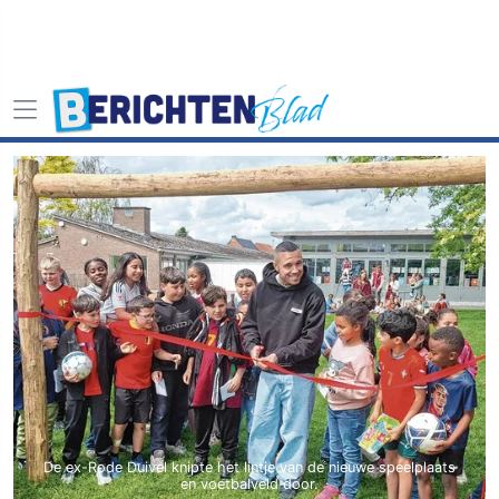
De ex-Rode Duivel knipte het lintje van de nieuwe speelplaats
en voetbalveld door.