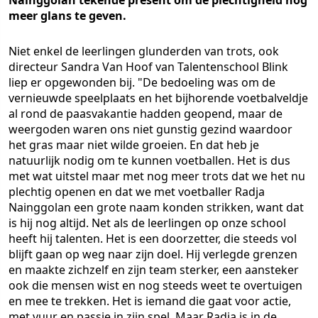
Nainggolan tekende present om de plechtigheid nog
meer glans te geven.
Niet enkel de leerlingen glunderden van trots, ook
directeur Sandra Van Hoof van Talentenschool Blink
liep er opgewonden bij. "De bedoeling was om de
vernieuwde speelplaats en het bijhorende voetbalveldje
al rond de paasvakantie hadden geopend, maar de
weergoden waren ons niet gunstig gezind waardoor
het gras maar niet wilde groeien. En dat heb je
natuurlijk nodig om te kunnen voetballen. Het is dus
met wat uitstel maar met nog meer trots dat we het nu
plechtig openen en dat we met voetballer Radja
Nainggolan een grote naam konden strikken, want dat
is hij nog altijd. Net als de leerlingen op onze school
heeft hij talenten. Het is een doorzetter, die steeds vol
blijft gaan op weg naar zijn doel. Hij verlegde grenzen
en maakte zichzelf en zijn team sterker, een aansteker
ook die mensen wist en nog steeds weet te overtuigen
en mee te trekken. Het is iemand die gaat voor actie,
met vuur en passie in zijn spel. Maar Radja is in de