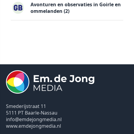
Avonturen en observaties in Goirle en
ommelanden (2)
Smederijstraat 11
5111 PT Baarle-Nassau
info@emdejongmedia.nl
www.emdejongmedia.nl