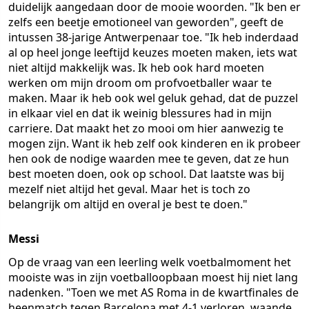
duidelijk aangedaan door de mooie woorden. "Ik ben er
zelfs een beetje emotioneel van geworden", geeft de
intussen 38-jarige Antwerpenaar toe. "Ik heb inderdaad
al op heel jonge leeftijd keuzes moeten maken, iets wat
niet altijd makkelijk was. Ik heb ook hard moeten
werken om mijn droom om profvoetballer waar te
maken. Maar ik heb ook wel geluk gehad, dat de puzzel
in elkaar viel en dat ik weinig blessures had in mijn
carriere. Dat maakt het zo mooi om hier aanwezig te
mogen zijn. Want ik heb zelf ook kinderen en ik probeer
hen ook de nodige waarden mee te geven, dat ze hun
best moeten doen, ook op school. Dat laatste was bij
mezelf niet altijd het geval. Maar het is toch zo
belangrijk om altijd en overal je best te doen."
Messi
Op de vraag van een leerling welk voetbalmoment het
mooiste was in zijn voetballoopbaan moest hij niet lang
nadenken. "Toen we met AS Roma in de kwartfinales de
heenmatch tegen Barcelona met 4-1 verloren, waande