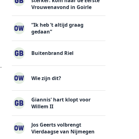
sterker: kom naar de Eerste
Vrouwenavond in Goirle
“Ik heb ’t altijd graag
gedaan”
Buitenbrand Riel
.
Wie zijn dit?
Giannis' hart klopt voor
Willem II
Jos Geerts volbrengt
Vierdaagse van Nijmegen