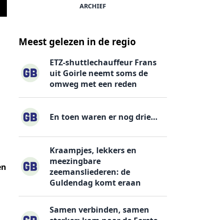
ARCHIEF
In december was er al een plan
Meest gelezen in de regio
ETZ-shuttlechauffeur Frans
uit Goirle neemt soms de
omweg met een reden
En toen waren er nog drie…
Kraampjes, lekkers en
meezingbare
en
zeemansliederen: de
Guldendag komt eraan
Samen verbinden, samen