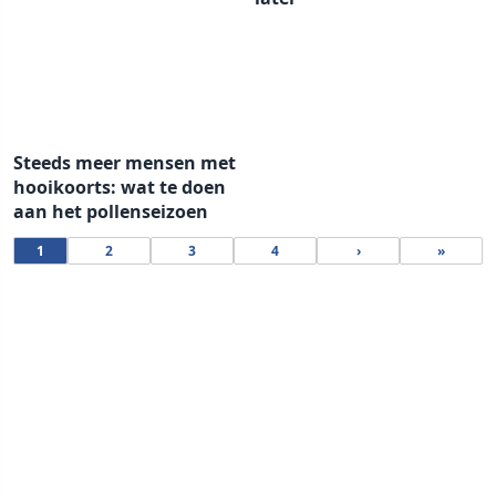
Steeds meer mensen met
hooikoorts: wat te doen
aan het pollenseizoen
1
2
3
4
›
»