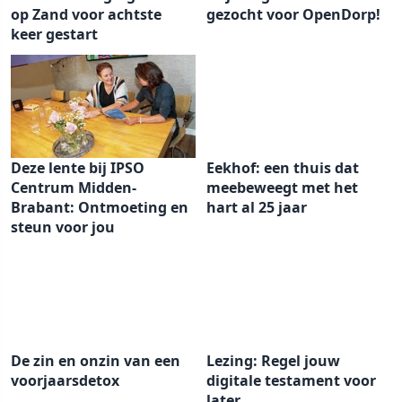
op Zand voor achtste
gezocht voor OpenDorp!
keer gestart
Deze lente bij IPSO
Eekhof: een thuis dat
Centrum Midden-
meebeweegt met het
Brabant: Ontmoeting en
hart al 25 jaar
steun voor jou
De zin en onzin van een
Lezing: Regel jouw
voorjaarsdetox
digitale testament voor
later