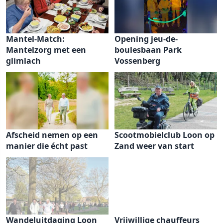
Mantel-Match:
Opening jeu-de-
Mantelzorg met een
boulesbaan Park
glimlach
Vossenberg
Afscheid nemen op een
Scootmobielclub Loon op
manier die écht past
Zand weer van start
Wandeluitdaging Loon
Vrijwillige chauffeurs