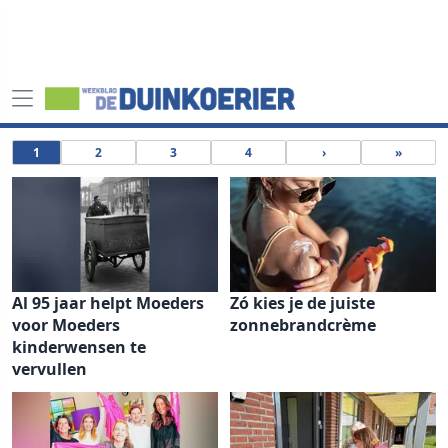
1
2
3
4
›
»
Al 95 jaar helpt Moeders
Zó kies je de juiste
voor Moeders
zonnebrandcrème
kinderwensen te
vervullen